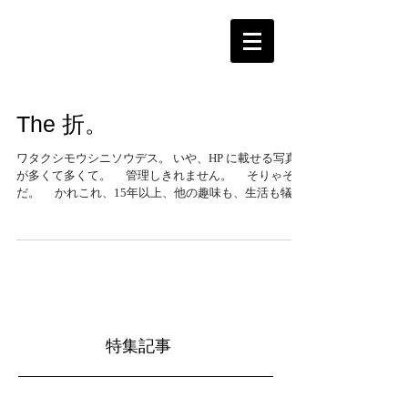
The 折。
ワタクシモウシニソウデス。 いや、HP に載せる写真
が多くて多くて。 管理しきれません。 そりゃそう
だ。 かれこれ、15年以上、他の趣味も、生活も犠牲
にして行ってきたライフワークなんだから。 頑張
れ、俺。
特集記事