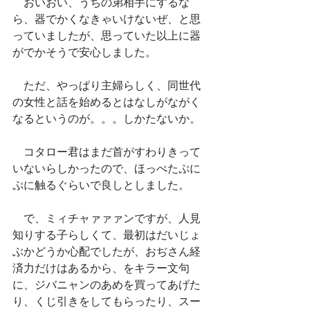
　おいおい、うちの弟相手にするな
ら、器でかくなきゃいけないぜ、と思
っていましたが、思っていた以上に器
がでかそうで安心しました。
　ただ、やっぱり主婦らしく、同世代
の女性と話を始めるとはなしがながく
なるというのが。。。しかたないか。
　コタロー君はまだ首がすわりきって
いないらしかったので、ほっぺたぷに
ぷに触るぐらいで良しとしました。
　で、ミィチャァァァンですが、人見
知りする子らしくて、最初はだいじょ
ぶかどうか心配でしたが、おぢさん経
済力だけはあるから、をキラー文句
に、ジバニャンのあめを買ってあげた
り、くじ引きをしてもらったり、スー