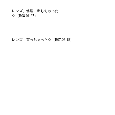
レンズ、修理に出しちゃった
☆（R08.01.27）
レンズ、買っちゃった☆（R07.05.18）
うまくいく時はうまくいく。
（R07.04.20）
バット広げて、薬品張ったのに。
（R07.04.19）