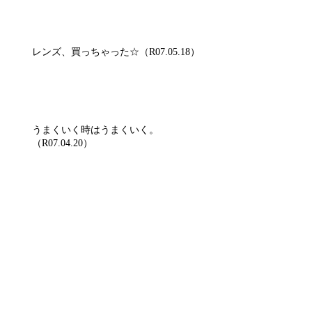
レンズ、買っちゃった☆（R07.05.18）
うまくいく時はうまくいく。
（R07.04.20）
バット広げて、薬品張ったのに。
（R07.04.19）
どれもこれもgdgd。（R07.04.18）