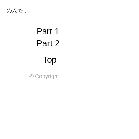
のんた。
Part 1
Part 2
Top
© Copyright
Home
By Year
Themes
shinkichic.net blog